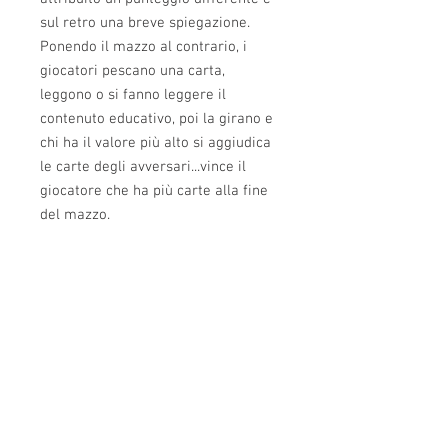
sul retro una breve spiegazione.
Ponendo il mazzo al contrario, i
giocatori pescano una carta,
leggono o si fanno leggere il
contenuto educativo, poi la girano e
chi ha il valore più alto si aggiudica
le carte degli avversari...vince il
giocatore che ha più carte alla fine
del mazzo.
INFORMAZIONI SUL PRODOTTO
Cofanetto cm 12,5 x 18 con 29 carte da
INFO SPEDIZIONI
collezione cm 6,5 x 9 stampati su carta
perlescente con effetto metallizzato.
Nel carello è possibile selezionare la
Peso 119 gr
spedizione raccomandata tracciabile